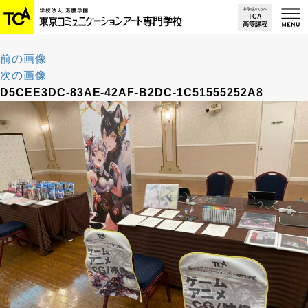
中学生の方へ
TCA
高等
課程
前の画像
次の画像
D5CEE3DC-83AE-42AF-B2DC-1C51555252A8