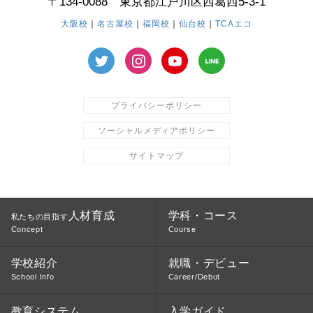
〒134-0088 東京都江戸川区西葛西5-3-1
大阪校
｜
名古屋校
｜
福岡校
｜
仙台校
｜
TCAエコ
プライバシーポリシー
ソーシャルメディアポリシー
サイトマップ
人材育成
学科・コース
私たちの目指す
Concept
Course
学校紹介
就職・デビュー
School Info
Career/Debut
教育システム
入学ガイド