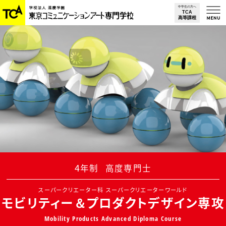
中学生の方へ
TCA
高等
課程
4年制
高度専門士
スーパークリエーター科 スーパークリエーターワールド
モビリティー＆プロダクトデザイン専攻
Mobility Products Advanced Diploma Course